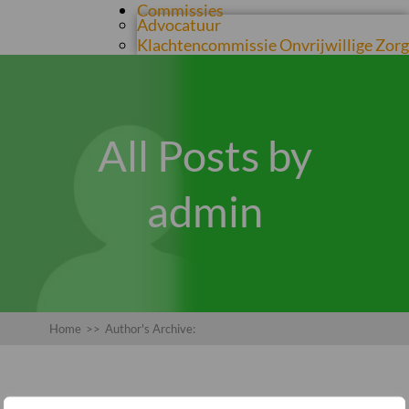
Commissies
Advocatuur
Klachtencommissie Onvrijwillige Zorg
All Posts by
admin
Home
>>
Author's Archive: