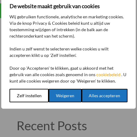
Hello world!
De website maakt gebruik van cookies
1
Wij gebruiken functionele, analytische en marketing cookies.
Via de knop Privacy & Cookies beleid kunt u altijd uw
Welcome to WordPress. This is your first post.
toestemming wijzigen of intrekken (in de balk aan de
Edit or delete it, then start writing!
rechteronderkant van het scherm).
Indien u zelf wenst te selecteren welke cookies u wilt
admin

accepteren klikt u op 'Zelf instellen'.
oktober 4, 2022

Door op 'Accepteren' te klikken, gaat u akkoord met het
Uncategorized

gebruik van alle cookies zoals genoemd in ons
cookiebeleid
. U
kunt alle cookies weigeren door op 'Weigeren' te klikken.
Zoeken
Zelf instellen
Weigeren
Alles accepteren
Zoeken
Recent Posts